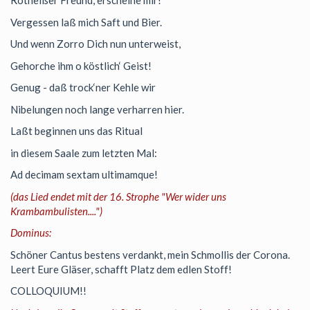
Rotheißer Freund, erscheine mir!
Vergessen laß mich Saft und Bier.
Und wenn Zorro Dich nun unterweist,
Gehorche ihm o köstlich‘ Geist!
Genug - daß trock‘ner Kehle wir
Nibelungen noch lange verharren hier.
Laßt beginnen uns das Ritual
in diesem Saale zum letzten Mal:
Ad decimam sextam ultimamque!
(das Lied endet mit der 16. Strophe "Wer wider uns
Krambambulisten....")
Dominus:
Schöner Cantus bestens verdankt, mein Schmollis der Corona.
Leert Eure Gläser, schafft Platz dem edlen Stoff!
COLLOQUIUM!!