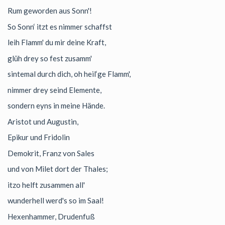
Rum geworden aus Sonn'!
So Sonn‘ itzt es nimmer schaffst
leih Flamm' du mir deine Kraft,
glüh drey so fest zusamm'
sintemal durch dich, oh heil‘ge Flamm',
nimmer drey seind Elemente,
sondern eyns in meine Hände.
Aristot und Augustin,
Epikur und Fridolin
Demokrit, Franz von Sales
und von Milet dort der Thales;
itzo helft zusammen all'
wunderhell werd's so im Saal!
Hexenhammer, Drudenfuß