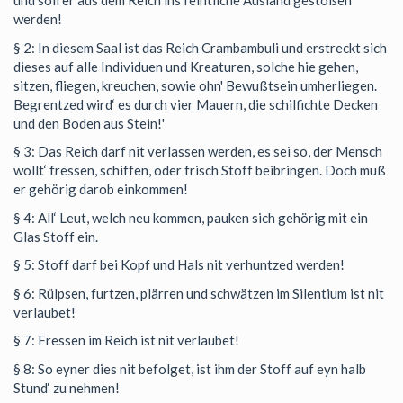
und soll er aus dem Reich ins feintliche Ausland gestoßen
werden!
§ 2: In diesem Saal ist das Reich Crambambuli und erstreckt sich
dieses auf alle Individuen und Kreaturen, solche hie gehen,
sitzen, fliegen, kreuchen, sowie ohn' Bewußtsein umherliegen.
Begrentzed wird‘ es durch vier Mauern, die schilfichte Decken
und den Boden aus Stein!'
§ 3: Das Reich darf nit verlassen werden, es sei so, der Mensch
wollt‘ fressen, schiffen, oder frisch Stoff beibringen. Doch muß
er gehörig darob einkommen!
§ 4: All‘ Leut, welch neu kommen, pauken sich gehörig mit ein
Glas Stoff ein.
§ 5: Stoff darf bei Kopf und Hals nit verhuntzed werden!
§ 6: Rülpsen, furtzen, plärren und schwätzen im Silentium ist nit
verlaubet!
§ 7: Fressen im Reich ist nit verlaubet!
§ 8: So eyner dies nit befolget, ist ihm der Stoff auf eyn halb
Stund‘ zu nehmen!