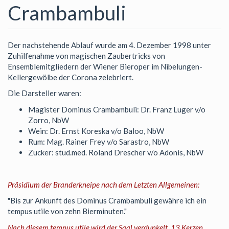
Crambambuli
Der nachstehende Ablauf wurde am 4. Dezember 1998 unter
Zuhilfenahme von magischen Zaubertricks von
Ensemblemitgliedern der Wiener Bieroper im Nibelungen-
Kellergewölbe der Corona zelebriert.
Die Darsteller waren:
Magister Dominus Crambambuli: Dr. Franz Luger v/o
Zorro, NbW
Wein: Dr. Ernst Koreska v/o Baloo, NbW
Rum: Mag. Rainer Frey v/o Sarastro, NbW
Zucker: stud.med. Roland Drescher v/o Adonis, NbW
Präsidium der Branderkneipe nach dem Letzten Allgemeinen:
"Bis zur Ankunft des Dominus Crambambuli gewähre ich ein
tempus utile von zehn Bierminuten."
Nach diesem tempus utile wird der Saal verdunkelt, 13 Kerzen