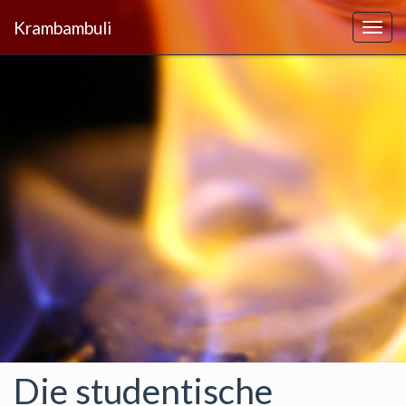
Krambambuli
Togg
Navig
Die studentische